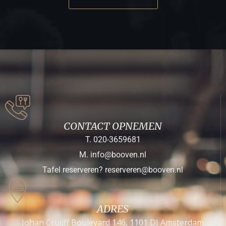
CONTACT OPNEMEN
T. 020-3659681
M. info@booven.nl
Tafel reserveren? reserveren@booven.nl
ADRES
Johan Cruijff Boulevard 146, 1101 DJ Amsterdam