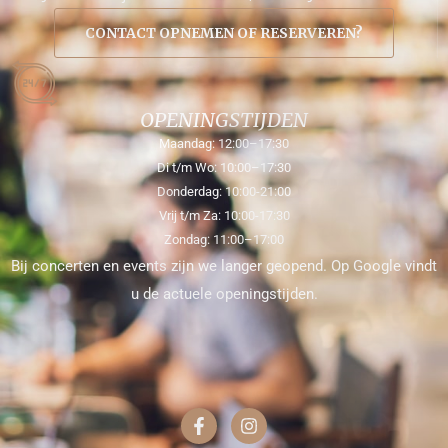
CONTACT OPNEMEN OF RESERVEREN?
OPENINGSTIJDEN
Maandag: 12:00–17:30
Di t/m Wo: 10:00–17:30
Donderdag: 10:00-21:00
Vrij t/m Za: 10:00-17:30
Zondag: 11:00–17:00
Bij concerten en events zijn we langer geopend. Op Google vindt
u de actuele openingstijden.