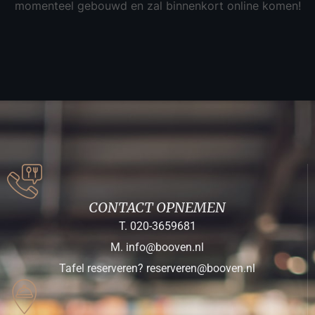
momenteel gebouwd en zal binnenkort online komen!
CONTACT OPNEMEN
T. 020-3659681
M. info@booven.nl
Tafel reserveren? reserveren@booven.nl