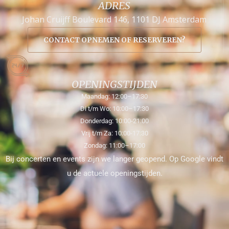
ADRES
Johan Cruijff Boulevard 146, 1101 DJ Amsterdam
CONTACT OPNEMEN OF RESERVEREN?
OPENINGSTIJDEN
Maandag: 12:00–17:30
Di t/m Wo: 10:00–17:30
Donderdag: 10:00-21:00
Vrij t/m Za: 10:00-17:30
Zondag: 11:00–17:00
Bij concerten en events zijn we langer geopend. Op Google vindt
u de actuele openingstijden.